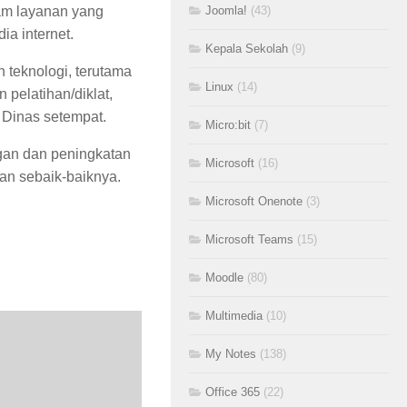
Joomla!
(43)
am layanan yang
a internet.
Kepala Sekolah
(9)
 teknologi, terutama
Linux
(14)
pelatihan/diklat,
 Dinas setempat.
Micro:bit
(7)
an dan peningkatan
Microsoft
(16)
gan sebaik-baiknya.
Microsoft Onenote
(3)
Microsoft Teams
(15)
Moodle
(80)
Multimedia
(10)
My Notes
(138)
Office 365
(22)