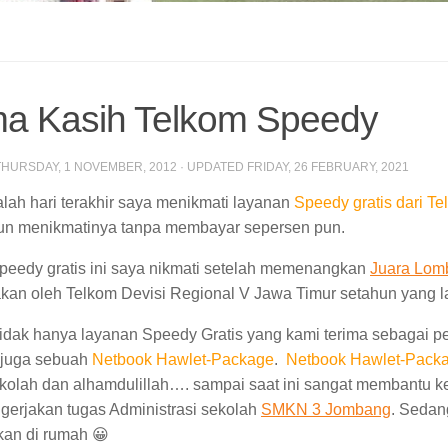
ma Kasih Telkom Speedy
THURSDAY, 1 NOVEMBER, 2012
· UPDATED
FRIDAY, 26 FEBRUARY, 2021
dalah hari terakhir saya menikmati layanan
Speedy gratis dari T
hun menikmatinya tanpa membayar sepersen pun.
eedy gratis ini saya nikmati setelah memenangkan
Juara Lom
kan oleh Telkom Devisi Regional V Jawa Timur setahun yang la
 tidak hanya layanan Speedy Gratis yang kami terima sebagai p
 juga sebuah
Netbook Hawlet-Package
.
Netbook Hawlet-Pack
olah dan alhamdulillah…. sampai saat ini sangat membantu ke
erjakan tugas Administrasi sekolah
SMKN 3 Jombang
. Sedan
an di rumah 😀