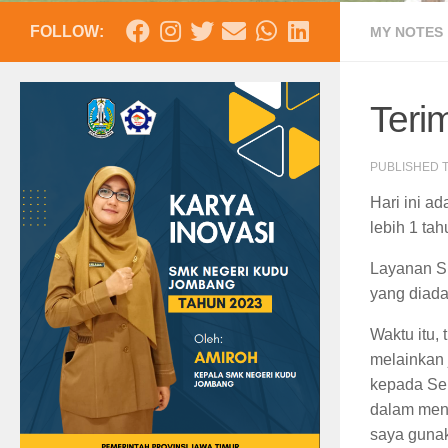
FOLLOW:
MY NOTES
Teri
PUBLISHED
Hari ini a
lebih 1 ta
Layanan Sp
yang diada
Waktu itu,
melainkan
kepada Sek
dalam meng
saya gunak