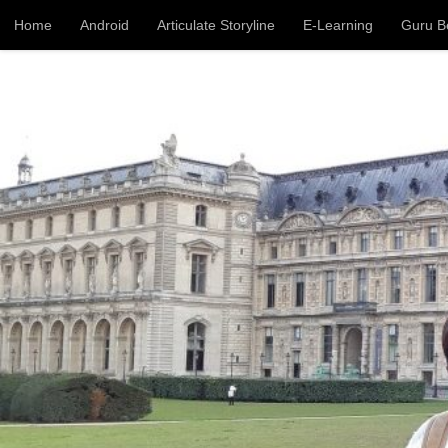
Home
Android
Articulate Storyline
E-Learning
Guru B
Skip to content