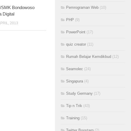
/SMK Bondowoso
Pemrograman Web
(10)
 Digital
PHP
(9)
APRIL, 2013
PowerPoint
(17)
quiz creator
(11)
Rumah Belajar Kemdikbud
(12)
Seamolec
(24)
Singapura
(4)
Study Germany
(17)
Tip n Trik
(43)
Training
(15)
Twitter Boostarp
(2)