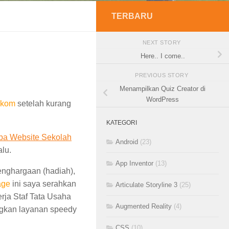
TERBARU
NEXT STORY
Here.. I come..
PREVIOUS STORY
Menampilkan Quiz Creator di
WordPress
elkom
setelah kurang
KATEGORI
ba Website Sekolah
Android
(23)
lu.
App Inventor
(13)
enghargaan (hadiah),
age
ini saya serahkan
Articulate Storyline 3
(25)
rja Staf Tata Usaha
Augmented Reality
(4)
gkan layanan speedy
CSS
(10)