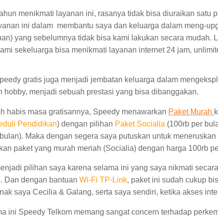
ahun menikmati layanan ini, rasanya tidak bisa diuraikan satu p
ayanan ini dalam membantu saya dan keluarga dalam meng-upg
an) yang sebelumnya tidak bisa kami lakukan secara mudah. L
mi sekeluarga bisa menikmati layanan internet 24 jam, unlimit
eedy gratis juga menjadi jembatan keluarga dalam mengekspl
an hobby, menjadi sebuah prestasi yang bisa dibanggakan.
lah habis masa gratisannya, Speedy menawarkan
Paket Murah
k
duli Pendidikan
) dengan pilihan
Paket Socialia
(100rb per bul
 bulan). Maka dengan segera saya putuskan untuk meneruskan
n paket yang murah meriah (Socialia) dengan harga 100rb pe
menjadi pilihan saya karena selama ini yang saya nikmati secara
ni. Dan dengan bantuan
Wi-Fi TP-Link
, paket ini sudah cukup bi
nak saya Cecilia & Galang, serta saya sendiri, ketika akses inte
ma ini Speedy Telkom memang sangat concern terhadap perk