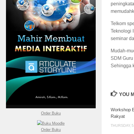
peningkata
memudahkan
Telkom spe
Teknologi 
seminar da
Mudah-mud
SDM Guru d
Sehingga k
YOU M
Workshop E
Order Buku
Rakyat
THURSDAY, 5
Order Buku