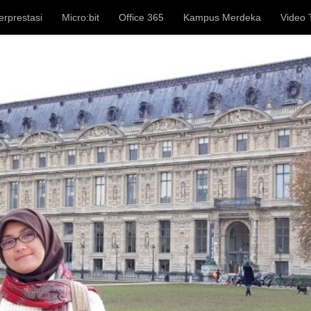
erprestasi
Micro:bit
Office 365
Kampus Merdeka
Video T