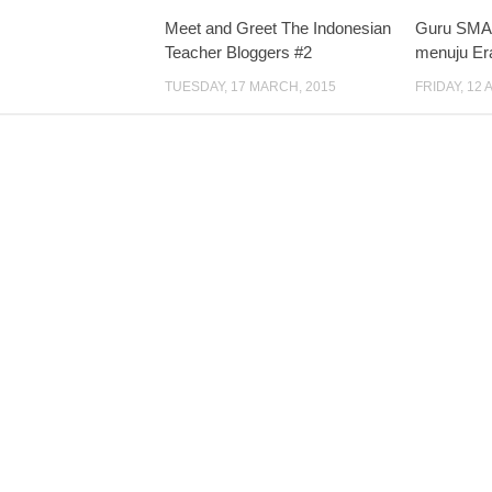
Meet and Greet The Indonesian
Guru SMA
Teacher Bloggers #2
menuju Era
TUESDAY, 17 MARCH, 2015
FRIDAY, 12 