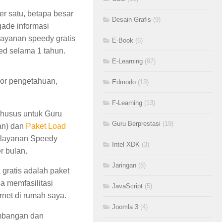
er satu, betapa besar
Desain Grafis
(9)
ade informasi
ayanan speedy gratis
E-Book
(6)
ed selama 1 tahun.
E-Learning
(97)
or pengetahuan,
Edmodo
(13)
F-Learning
(13)
husus untuk Guru
Guru Berprestasi
(19)
an) dan
Paket Load
 layanan Speedy
Intel XDK
(3)
r bulan.
Jaringan
(8)
 gratis adalah paket
sa memfasilitasi
JavaScript
(5)
rnet di rumah saya.
Joomla 3
(4)
embangan dan