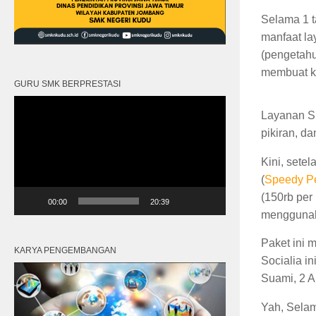
Selama 1 t
manfaat l
(pengetahu
membuat ka
GURU SMK BERPRESTASI
Video
Layanan Sp
Player
pikiran, d
Kini, sete
(
Speedy Pe
(150rb per
00:00
20:39
menggunaka
Paket ini 
KARYA PENGEMBANGAN
Socialia i
Suami, 2 A
Yah, Sela