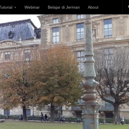
utorial
Webinar
Belajar di Jerman
About