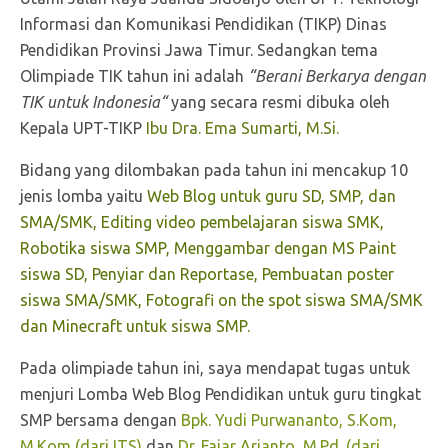
Informasi dan Komunikasi Pendidikan (TIKP) Dinas
Pendidikan Provinsi Jawa Timur. Sedangkan tema
Olimpiade TIK tahun ini adalah
“Berani Berkarya dengan
TIK untuk Indonesia“
yang secara resmi dibuka oleh
Kepala UPT-TIKP
Ibu Dra. Ema Sumarti, M.Si.
Bidang yang dilombakan pada tahun ini mencakup 10
jenis lomba yaitu
Web Blog untuk guru SD, SMP, dan
SMA/SMK, Editing video pembelajaran siswa SMK,
Robotika siswa SMP, Menggambar dengan MS Paint
siswa SD, Penyiar dan Reportase, Pembuatan poster
siswa SMA/SMK, Fotografi on the spot siswa SMA/SMK
dan Minecraft untuk siswa SMP.
Pada olimpiade tahun ini, saya mendapat tugas untuk
menjuri Lomba Web Blog Pendidikan untuk guru tingkat
SMP bersama dengan
Bpk. Yudi Purwananto, S.Kom,
M.Kom (dari ITS)
dan
Dr. Fajar Arianto, M.Pd. (dari